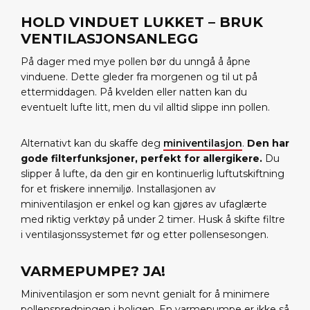
HOLD VINDUET LUKKET – BRUK
VENTILASJONSANLEGG
På dager med mye pollen bør du unngå å åpne
vinduene. Dette gleder fra morgenen og til ut på
ettermiddagen. På kvelden eller natten kan du
eventuelt lufte litt, men du vil alltid slippe inn pollen.
Alternativt kan du skaffe deg
miniventilasjon
.
Den har
gode filterfunksjoner, perfekt for allergikere.
Du
slipper å lufte, da den gir en kontinuerlig luftutskiftning
for et friskere innemiljø. Installasjonen av
miniventilasjon er enkel og kan gjøres av ufaglærte
med riktig verktøy på under 2 timer. Husk å skifte filtre
i ventilasjonssystemet før og etter pollensesongen.
VARMEPUMPE? JA!
Miniventilasjon er som nevnt genialt for å minimere
pollenspredningen i boligen. En varmepumpe er ikke så