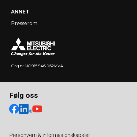
ANNET
Presserom
Org.nr NO915 946 062MVA
Følg oss
Personvern & informasjonskapsler