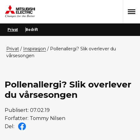
Hopp
Hopp
Hopp
til
til
til
primær
hovedinnhold
bunntekst
menyen
Privat
Bedrift
privat
/
Inspirasjon
/
Pollenallergi? Slik overlever du
vårsesongen
Pollenallergi? Slik overlever
du vårsesongen
Publisert: 07.02.19
Forfatter: Tommy Nilsen
Del: