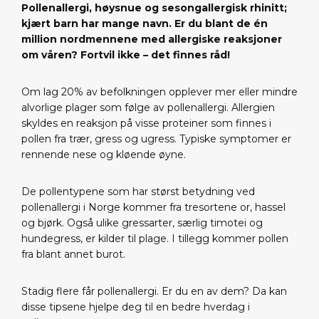
Pollenallergi, høysnue og sesongallergisk rhinitt;
kjært barn har mange navn. Er du blant de én
million nordmennene med allergiske reaksjoner
om våren? Fortvil ikke – det finnes råd!
Om lag 20% av befolkningen opplever mer eller mindre
alvorlige plager som følge av pollenallergi. Allergien
skyldes en reaksjon på visse proteiner som finnes i
pollen fra trær, gress og ugress. Typiske symptomer er
rennende nese og kløende øyne.
De pollentypene som har størst betydning ved
pollenallergi i Norge kommer fra tresortene or, hassel
og bjørk. Også ulike gressarter, særlig timotei og
hundegress, er kilder til plage. I tillegg kommer pollen
fra blant annet burot.
Stadig flere får pollenallergi. Er du en av dem? Da kan
disse tipsene hjelpe deg til en bedre hverdag i