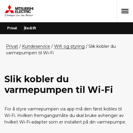
Hopp
Hopp
Hopp
til
til
til
primær
hovedinnhold
bunntekst
menyen
Privat
Bedrift
privat
/
Kundeservice
/
Wifi og styring
/ Slik kobler du
varmepumpen til Wi-Fi
Slik kobler du
varmepumpen til Wi-Fi
For å styre varmepumpen via app må den først kobles til
Wi-Fi. Hvilken fremgangsmåte du skal bruke avhenger av
hvilket Wi-Fi-adapter som er installert på din varmepumpe.