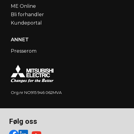
ME Online
Bli forhandler
Kundeportal
ANNET
Presserom
Org.nr NO915 946 062MVA
Følg oss