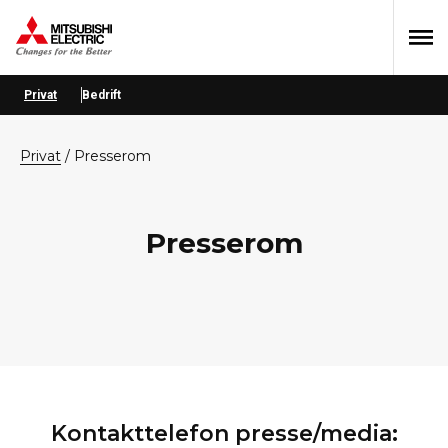
Hopp
Hopp
Hopp
til
til
til
primær
hovedinnhold
bunntekst
menyen
Privat
Bedrift
privat
/
Presserom
Presserom
Kontakttelefon presse/media: