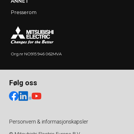
ANNET
Presserom
Org.nr NO915 946 062MVA
Følg oss
Personvern & informasjonskapsler