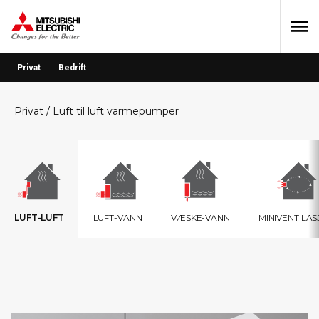
Hopp
Hopp
Hopp
til
til
til
primær
hovedinnhold
bunntekst
menyen
Privat
Bedrift
privat
/
Luft til luft varmepumper
LUFT-LUFT
LUFT-VANN
VÆSKE-VANN
MINIVENTILA