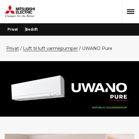
Hopp
Hopp
Hopp
til
til
til
primær
hovedinnhold
bunntekst
menyen
Privat
Bedrift
privat
/
Luft til luft varmepumper
/
UWANO Pure