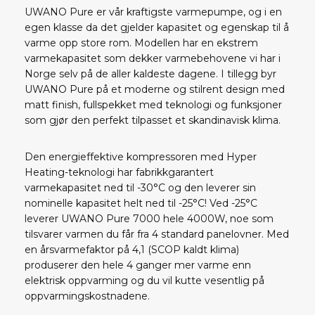
UWANO Pure er vår kraftigste varmepumpe, og i en
egen klasse da det gjelder kapasitet og egenskap til å
varme opp store rom. Modellen har en ekstrem
varmekapasitet som dekker varmebehovene vi har i
Norge selv på de aller kaldeste dagene. I tillegg byr
UWANO Pure på et moderne og stilrent design med
matt finish, fullspekket med teknologi og funksjoner
som gjør den perfekt tilpasset et skandinavisk klima.
Den energieffektive kompressoren med Hyper
Heating-teknologi har fabrikkgarantert
varmekapasitet ned til -30°C og den leverer sin
nominelle kapasitet helt ned til -25°C! Ved -25°C
leverer UWANO Pure 7000 hele 4000W, noe som
tilsvarer varmen du får fra 4 standard panelovner. Med
en årsvarmefaktor på 4,1 (SCOP kaldt klima)
produserer den hele 4 ganger mer varme enn
elektrisk oppvarming og du vil kutte vesentlig på
oppvarmingskostnadene.