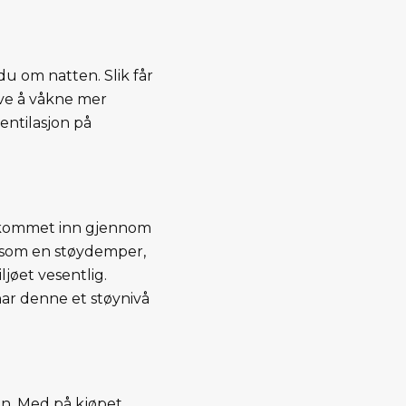
u om natten. Slik får
eve å våkne mer
entilasjon på
le kommet inn gjennom
e som en støydemper,
jøet vesentlig.
 har denne et støynivå
gen. Med på kjøpet