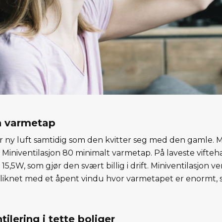
en varmetap
rer ny luft samtidig som den kvitter seg med den gamle. 
Miniventilasjon 80 minimalt varmetap. På laveste vifteh
,5W, som gjør den svært billig i drift. Miniventilasjon ve
iknet med et åpent vindu hvor varmetapet er enormt, s
tilering i tette boliger