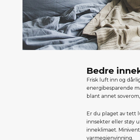
Bedre inne
Frisk luft inn og dår
energibesparende måte
blant annet soverom, 
Er du plaget av tett l
innsekter eller støy 
inneklimaet. Miniventi
varmegjenvinning.