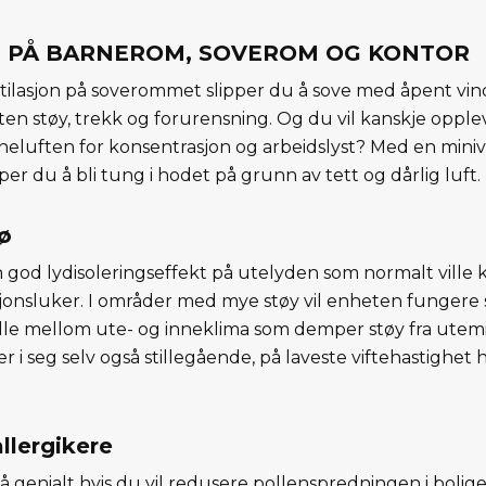
T PÅ BARNEROM, SOVEROM OG KONTOR
ilasjon på soverommet slipper du å sove med åpent vind
ten støy, trekk og forurensning. Og du vil kanskje oppl
neluften for konsentrasjon og arbeidslyst? Med en miniv
r du å bli tung i hodet på grunn av tett og dårlig luft.
jø
en god lydisoleringseffekt på utelyden som normalt vil
asjons­luker. I områder med mye støy vil enheten funger
ille mellom ute- og inneklima som demper støy fra utemil
r i seg selv også stillegående, på laveste viftehastighet
allergikere
så genialt hvis du vil redusere pollenspredningen i boli