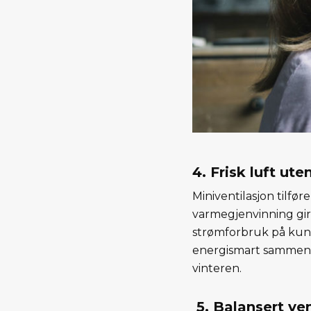
4. Frisk luft ut
Miniventilasjon tilfø
varmegjenvinning gir 
strømforbruk på kun 15
energismart sammenl
vinteren.
5. Balansert ven