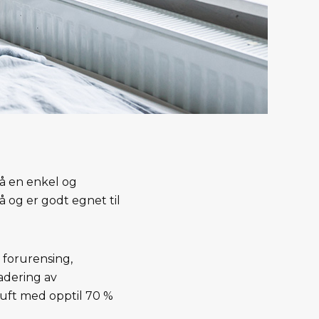
på en enkel og
å og er godt egnet til
, forurensing,
adering av
 luft med opptil 70 %