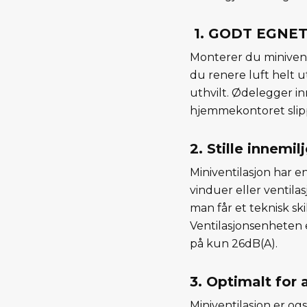
1. GODT EGNE
Monterer du minivent
du renere luft helt u
uthvilt. Ødelegger in
hjemmekontoret slippe
2. Stille innemil
Miniventilasjon har 
vinduer eller ventil
man får et teknisk sk
Ventilasjonsenheten e
på kun 26dB(A).
3. Optimalt for 
Miniventilasjon er og