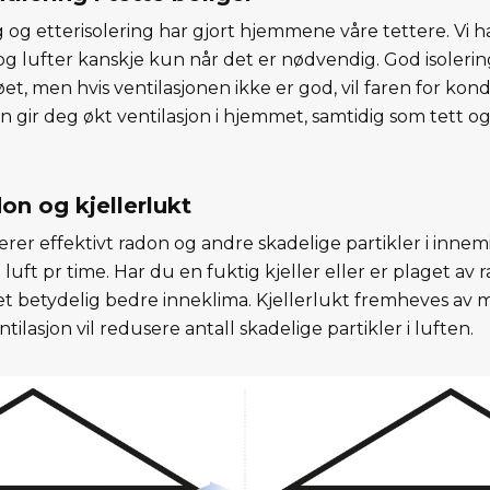
g og etterisolering har gjort hjemmene våre tettere. Vi h
k og lufter kanskje kun når det er nødvendig. God isolering
t, men hvis ventilasjonen ikke er god, vil faren for k
n gir deg økt ventilasjon i hjemmet, samtidig som tett og
on og kjellerlukt
erer effektivt radon og andre skadelige partikler i innemi
³ luft pr time. Har du en fuktig kjeller eller er plaget av r
 et betydelig bedre inneklima. Kjellerlukt fremheves av
tilasjon vil redusere antall skadelige partikler i luften.