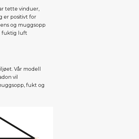
ar tette vinduer,
 er positivt for
ondens og muggsopp
 fuktig luft
ljøet. Vår modell
adon vil
 muggsopp, fukt og