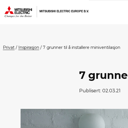
Hopp
Hopp
Hopp
til
til
til
MITSUBISHI ELECTRIC EUROPE B.V.
primær
hovedinnhold
bunntekst
menyen
privat
/
Inspirasjon
/
7 grunner til å installere miniventilasjon
7 grunner
Publisert: 02.03.21