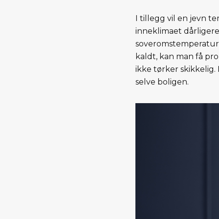
I tillegg vil en jevn 
inneklimaet dårligere
soveromstemperaturen
kaldt, kan man få pr
ikke tørker skikkeli
selve boligen.