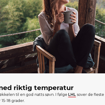
med riktig temperatur
økkelen til en god natts søvn. I følge
LHL
sover de fleste 
15-18 grader.