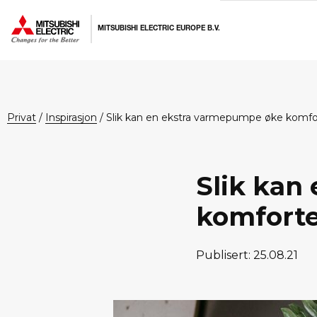
Hopp
Hopp
Hopp
til
til
til
MITSUBISHI ELECTRIC EUROPE B.V.
primær
hovedinnhold
bunntekst
menyen
privat
/
Inspirasjon
/
Slik kan en ekstra varmepumpe øke komf
Slik kan
komfort
Publisert: 25.08.21