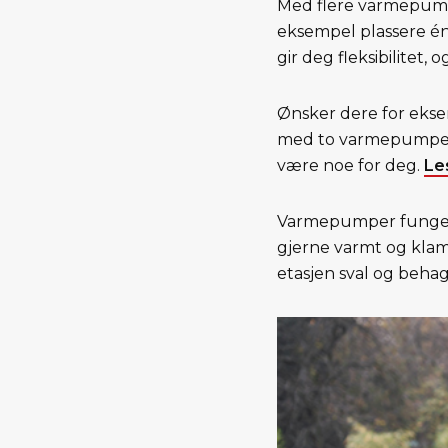
Med flere varmepumper
eksempel plassere én 
gir deg fleksibilitet,
Ønsker dere for ekse
med to varmepumper.
være noe for deg.
Le
Varmepumper fungerer 
gjerne varmt og klam
etasjen sval og behag