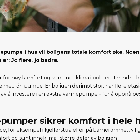
epumpe i hus vil boligens totale komfort øke. No
er: Jo flere, jo bedre.
 for høy komfort og sunt inneklima i boligen. I mindre hu
e med én pumpe. Er boligen derimot stor, har flere etas
 av å investere i en ekstra varmepumpe – for å oppnå be
pumper sikrer komfort i hele 
 for eksempel i kjellerstua eller på barnerommet, vil g
fort og sunt inneklima i større deler av boligen.