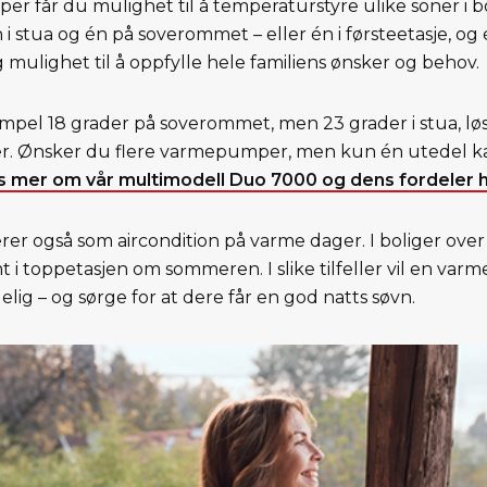
 får du mulighet til å temperaturstyre ulike soner i bo
i stua og én på soverommet – eller én i førsteetasje, og 
 og mulighet til å oppfylle hele familiens ønsker og behov.
mpel 18 grader på soverommet, men 23 grader i stua, løs
 Ønsker du flere varmepumper, men kun én utedel k
s mer om vår multimodell Duo 7000 og dens fordeler 
også som aircondition på varme dager. I boliger over fl
t i toppetasjen om sommeren. I slike tilfeller vil en v
elig – og sørge for at dere får en god natts søvn.