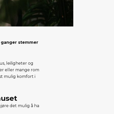
en ganger stemmer
s, leiligheter og
jer eller mange rom
st mulig komfort i
huset
jøre det mulig å ha