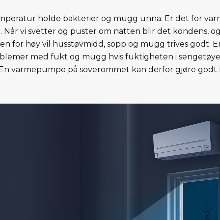
temperatur holde bakterier og mugg unna. Er det for varmt
. Når vi svetter og puster om natten blir det kondens, og
 for høy vil husstøvmidd, sopp og mugg trives godt. 
oblemer med fukt og mugg hvis fuktigheten i sengetøyet
g. En varmepumpe på soverommet kan derfor gjøre godt 