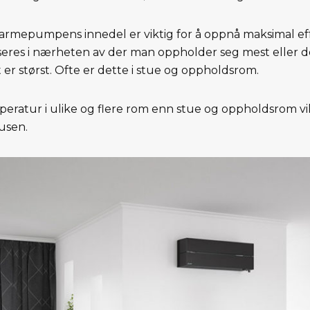
varmepumpens innedel er viktig for å oppnå maksimal e
sseres i nærheten av der man oppholder seg mest eller d
r størst. Ofte er dette i stue og oppholdsrom.
eratur i ulike og flere rom enn stue og oppholdsrom vil
usen.