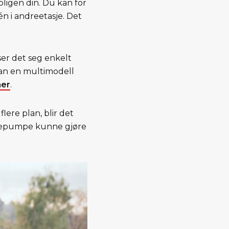
ligen din. Du kan for
én i andreetasje. Det
er det seg enkelt
an en multimodell
her
.
ere plan, blir det
armepumpe kunne gjøre