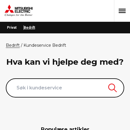
Hopp
Hopp
Hopp
til
til
til
primær
hovedinnhold
bunntekst
menyen
Privat
Bedrift
bedrift
/
Kundeservice Bedrift
Hva kan vi hjelpe deg med?
Populære artikler