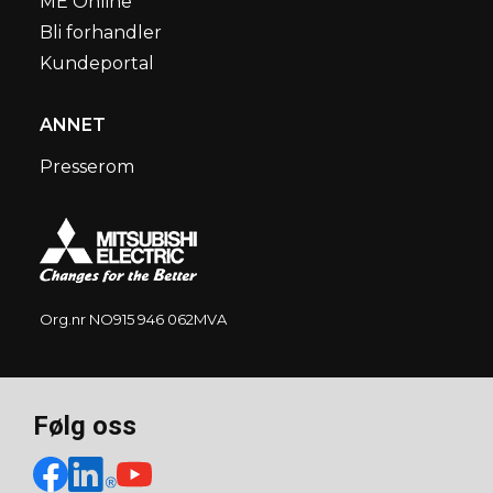
ME Online
Bli forhandler
Kundeportal
ANNET
Presserom
Org.nr NO915 946 062MVA
Følg oss