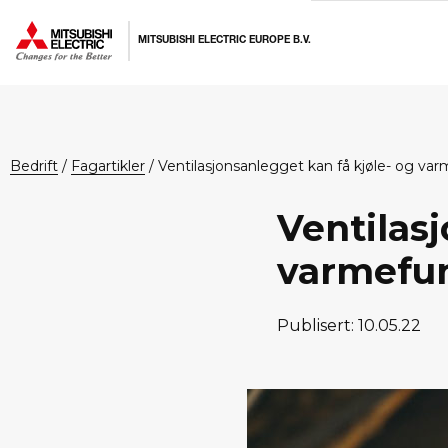
Hopp
Hopp
Hopp
til
til
til
MITSUBISHI ELECTRIC EUROPE B.V.
primær
hovedinnhold
bunntekst
menyen
bedrift
/
Fagartikler
/
Ventilasjonsanlegget kan få kjøle- og va
Ventilasj
varmefu
Publisert: 10.05.22