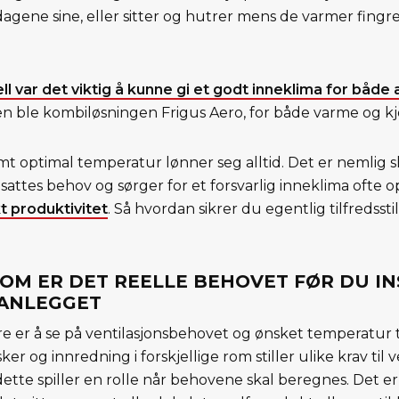
dagene sine, eller sitter og hutrer mens de varmer fing
l var det viktig å kunne gi et godt inneklima for både
en ble kombiløsningen Frigus Aero, for både varme og kjøle
mt optimal temperatur lønner seg alltid. Det er nemlig sl
sattes behov og sørger for et forsvarlig inneklima ofte 
t produktivitet
. Så hvordan sikrer du egentlig tilfredssti
SOM ER DET REELLE BEHOVET FØR DU I
ANLEGGET
re er å se på ventilasjonsbehovet og ønsket temperatur t
er og innredning i forskjellige rom stiller ulike krav til
ette spiller en rolle når behovene skal beregnes. Det er