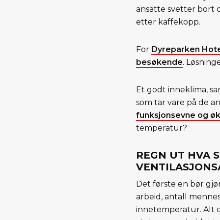
ansatte svetter bort 
etter kaffekopp.
For
Dyreparken Hotel
besøkende
. Løsning
Et godt inneklima, sa
som tar vare på de an
funksjonsevne og øk
temperatur?
REGN UT HVA 
VENTILASJONS
Det første en bør gjø
arbeid, antall mennesk
innetemperatur. Alt d