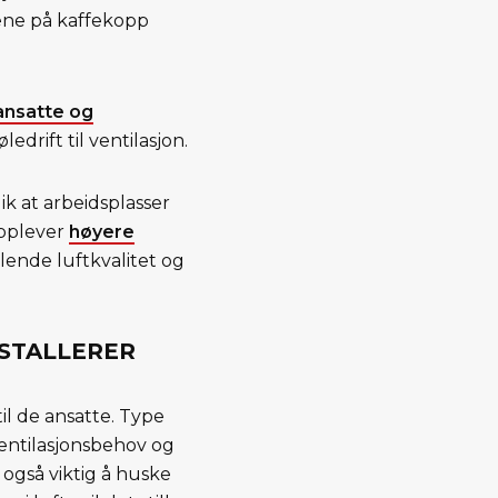
rene på kaffekopp
 ansatte og
drift til ventilasjon.
ik at arbeidsplasser
opplever
høyere
llende luftkvalitet og
NSTALLERER
il de ansatte. Type
 ventilasjonsbehov og
 også viktig å huske