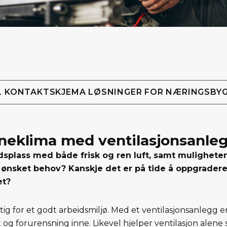
L KONTAKTSKJEMA LØSNINGER FOR NÆRINGSBY
nneklima med ventilasjonsanle
splass med både frisk og ren luft, samt muligheten t
 ønsket behov? Kanskje det er på tide å oppgrader
et?
ktig for et godt arbeidsmiljø. Med et ventilasjonsanlegg e
 og forurensning inne. Likevel hjelper ventilasjon alene