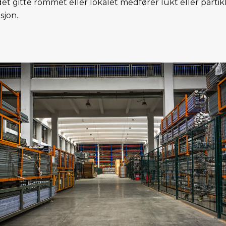
et gitte rommet eller lokalet medfører lukt eller partikler 
sjon.