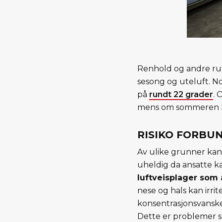
Renhold og andre rutin
sesong og uteluft. N
på
rundt 22 grader
. 
mens om sommeren ka
RISIKO FORBU
Av ulike grunner kan 
uheldig da ansatte k
luftveisplager som 
nese og hals kan irri
konsentrasjonsvanske
Dette er problemer so