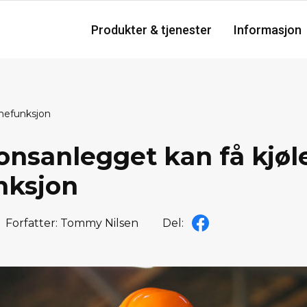
Produkter & tjenester
Informasjon
rmefunksjon
onsanlegget kan få kjøl
nksjon
Forfatter: Tommy Nilsen
Del: