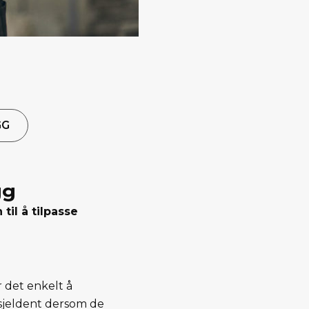
GG
gg
il å tilpasse
e
r det enkelt å
 sjeldent dersom de