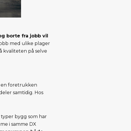
og borte fra jobb vil
obb med ulike plager
å kvaliteten på selve
r en foretrukken
eler samtidig. Hos
le typer bygg som har
varme i samme DX