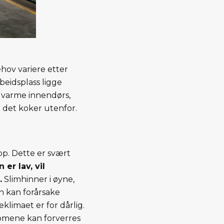
ehov variere etter
beidsplass ligge
 varme innendørs,
det koker utenfor.
pp. Dette er svært
 er lav, vil
.
Slimhinner i øyne,
en kan forårsake
imaet er for dårlig.
ptomene kan forverres