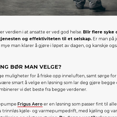
er verdien i at ansatte er ved god helse.
Blir flere syke 
jenesten og effektiviteten til et selskap.
Er man på j
r mye man klarer å gjøre i løpet av dagen, og kanskje ogs
ING BØR MAN VELGE?
e muligheter for å friske opp inneluften, samt sørge fo
være smart å velge en løsning som lar deg gjøre begge d
ombinerer vi det beste fra begge verdener.
rmepumpe
Frigus Aero
er en løsning som passer fint til al
 du trinnløs kjøle- og varmepumpedrift, med kjøling og 