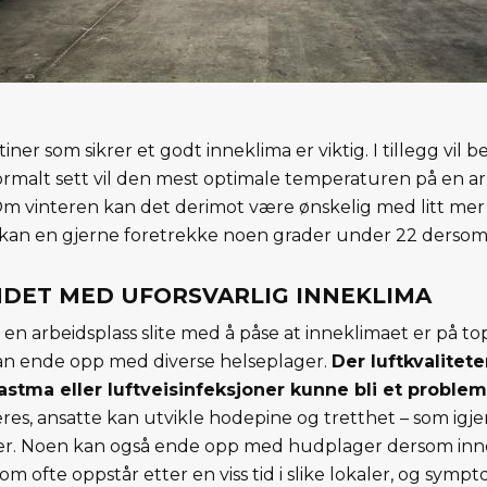
er som sikrer et godt inneklima er viktig. I tillegg vil b
ormalt sett vil den mest optimale temperaturen på en ar
Om vinteren kan det derimot være ønskelig med litt mer
n en gjerne foretrekke noen grader under 22 dersom 
NDET MED UFORSVARLIG INNEKLIMA
en arbeidsplass slite med å påse at inneklimaet er på to
an ende opp med diverse helseplager.
Der luftkvaliteten
astma eller luftveisinfeksjoner kunne bli et problem
teres, ansatte kan utvikle hodepine og tretthet – som igj
r. Noen kan også ende opp med hudplager dersom innekl
m ofte oppstår etter en viss tid i slike lokaler, og sym