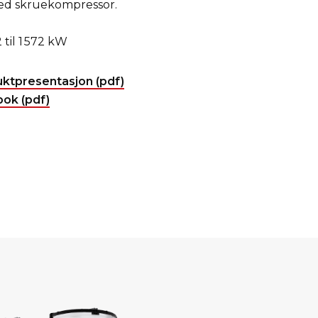
med skruekompressor.
 til 1 572 kW
ktpresentasjon (pdf)
ok (pdf)