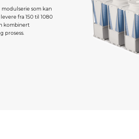
ann modulserie som kan
evere fra 150 til 1080
om kombinert
g prosess.