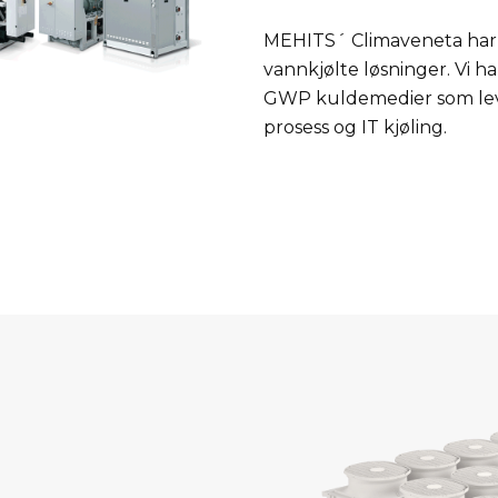
MEHITS´ Climaveneta har e
vannkjølte løsninger. Vi h
GWP kuldemedier som lever
prosess og IT kjøling.