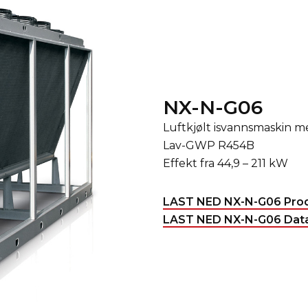
NX-N-G06
Luftkjølt isvannsmaskin m
Lav-GWP R454B
Effekt fra 44,9 – 211 kW
LAST NED NX-N-G06 Prod
LAST NED NX-N-G06 Data