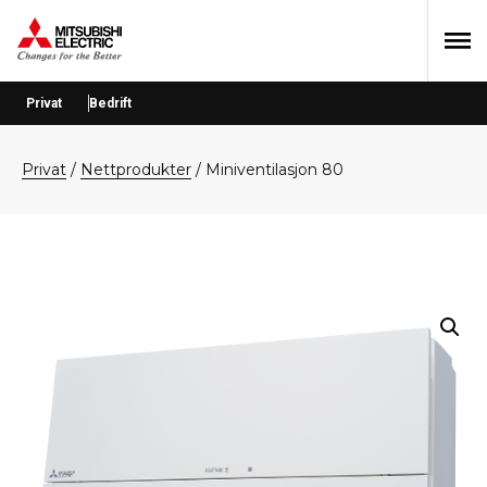
Hopp
Hopp
Hopp
til
til
til
primær
hovedinnhold
bunntekst
menyen
Privat
Bedrift
privat
/
Nettprodukter
/
Miniventilasjon 80