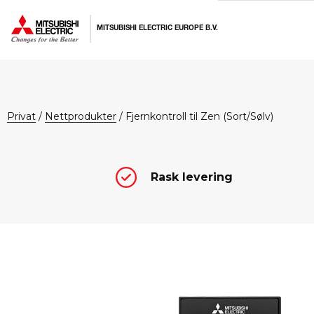
Hopp
Hopp
Hopp
til
til
til
MITSUBISHI ELECTRIC EUROPE B.V.
primær
hovedinnhold
bunntekst
menyen
privat
/
Nettprodukter
/
Fjernkontroll til Zen (Sort/Sølv)
Rask levering