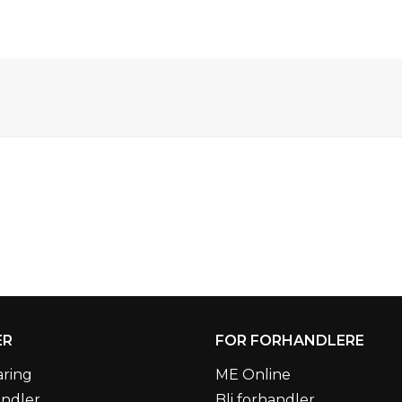
ER
FOR FORHANDLERE
aring
ME Online
andler
Bli forhandler