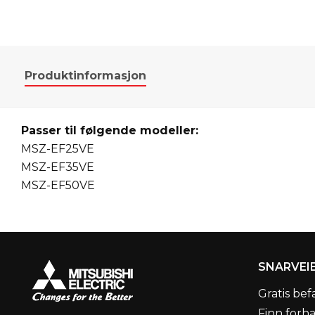
Produktinformasjon
Passer til følgende modeller:
MSZ-EF25VE
MSZ-EF35VE
MSZ-EF50VE
SNARVEI
Gratis bef
Finn forh