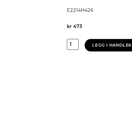
E2214H426
kr
473
Fjernkontroll
LEGG I HANDLE
til
Zen
(Sort/Sølv)
antall