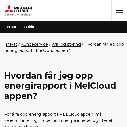
Hopp
Hopp
Hopp
til
til
til
primær
hovedinnhold
bunntekst
menyen
Privat
Bedrift
privat
/
Kundeservice
/
Wifi og styring
/ Hvordan får jeg opp
energirapport i MelCloud appen?
Hvordan får jeg opp
energirapport i MelCloud
appen?
For å få opp energirapport i
MELCloud
appen, må
serienummer og modellnummer på innedel og utedel
legges inn korrekt.