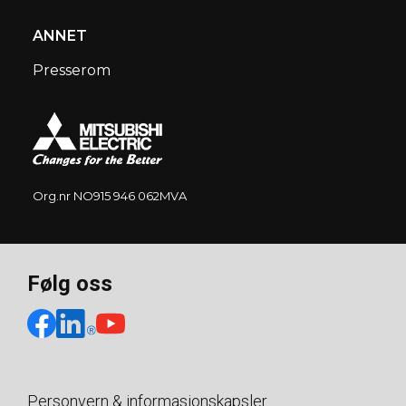
ANNET
Presserom
Org.nr NO915 946 062MVA
Følg oss
Personvern & informasjonskapsler