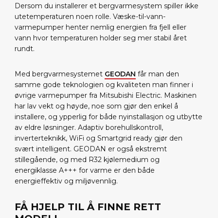
Dersom du installerer et bergvarmesystem spiller ikke
utetemperaturen noen rolle. Væske-til-vann-
varmepumper henter nemlig energien fra fjell eller
vann hvor temperaturen holder seg mer stabil året
rundt.
Med bergvarmesystemet
GEODAN
får man den
samme gode teknologien og kvaliteten man finner i
øvrige varmepumper fra Mitsubishi Electric. Maskinen
har lav vekt og høyde, noe som gjør den enkel å
installere, og ypperlig for både nyinstallasjon og utbytte
av eldre løsninger. Adaptiv borehullskontroll,
inverterteknikk, WiFi og Smartgrid ready gjør den
svært intelligent. GEODAN er også ekstremt
stillegående, og med R32 kjølemedium og
energiklasse A+++ for varme er den både
energieffektiv og miljøvennlig.
FÅ HJELP TIL Å FINNE RETT