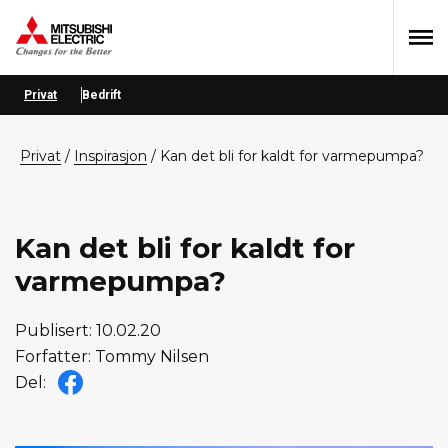
Hopp
Hopp
Hopp
til
til
til
primær
hovedinnhold
bunntekst
menyen
Privat
Bedrift
privat
/
Inspirasjon
/
Kan det bli for kaldt for varmepumpa?
Kan det bli for kaldt for
varmepumpa?
Publisert: 10.02.20
Forfatter: Tommy Nilsen
Del: