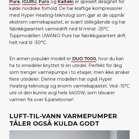
Pure
,
IGURU
,
Furo
og
Kaiteki
er spesielt designet for
kalde nordiske forhold. De har kraftige kompressorer
med Hyper Heating-teknologi som gjør at de oppnår
ekstrem varmekapasitet, er svært stillegående og har
fabrikkgarantert varmedrift ned til minst -25°C.
Toppmodellen UWANO Pure har fabrikkgarantert drift
helt ned til -30°C.
En annen populær modell er
DUO 7000
, hvor du kan
ha to innedeler knyttet til én utedel. Perfekt for deg
som trenger varmepumpe i to etasjer, men ikke ønsker
flere utedeler. Denne modellen har også Hyper
Heating-teknologi og enorm varmekapasitet. Ved -15°C
ute vil den kunne avgi hele 6400W, som tilsvarer
varmen fra over 6 panelovner!
LUFT-TIL-VANN VARMEPUMPER
TÅLER OGSÅ KULDA GODT