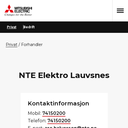
Hopp
Hopp
Hopp
til
til
til
primær
hovedinnhold
bunntekst
menyen
Privat
Bedrift
privat
/
Forhandler
NTE Elektro Lauvsnes
Kontaktinformasjon
Mobil:
74150200
Telefon:
74150200