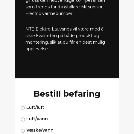
gir oss den nødvendige kompetansen
som trengs for å installere Mitsubishi
Electric varmepumper.
NTE Elektro Lauvsnes vil være med å
sikre kvaliteten på både produkt og
montering, slik at du får en best mulig
opplevelse.
Bestill befaring
Luft/luft
Luft/vann
Væske/vann