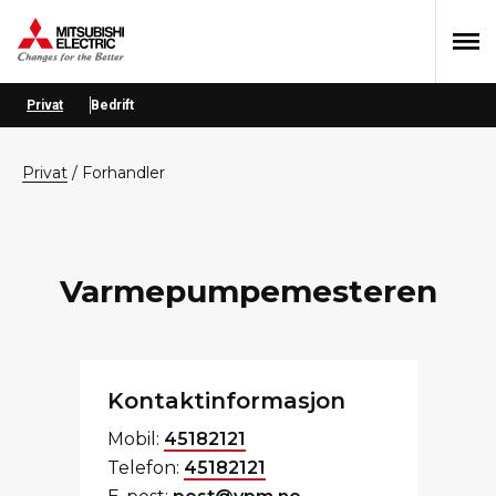
Hopp
Hopp
Hopp
til
til
til
primær
hovedinnhold
bunntekst
menyen
Privat
Bedrift
privat
/
Forhandler
Varmepumpemesteren
Kontaktinformasjon
Mobil:
45182121
Telefon:
45182121