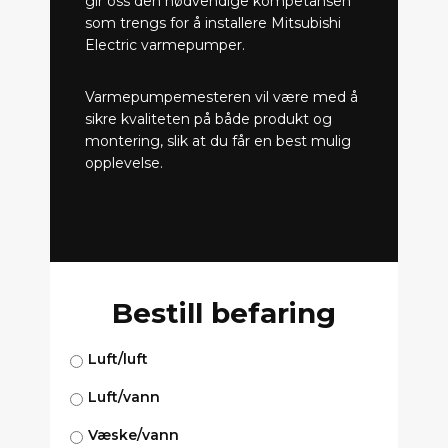
gir oss den nødvendige kompetansen
som trengs for å installere Mitsubishi
Electric varmepumper.
Varmepumpemesteren vil være med å
sikre kvaliteten på både produkt og
montering, slik at du får en best mulig
opplevelse.
Bestill befaring
Luft/luft
Luft/vann
Væske/vann