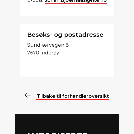
E-post:
Johan.Bjoernaas@nte.no
Besøks- og postadresse
Sundfærvegen 8
7670 Inderøy
Tilbake til forhandleroversikt