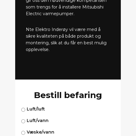
gir oss den nødvendige kompetansen
som trengs for å installere Mitsubishi
Electric varmepumper.
Nte Elektro Inderøy vil være med å
sikre kvaliteten på både produkt og
montering, slik at du får en best mulig
opplevelse.
Bestill befaring
Luft/luft
Luft/vann
Væske/vann