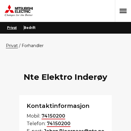
Hopp
Hopp
Hopp
til
til
til
primær
hovedinnhold
bunntekst
menyen
Privat
Bedrift
privat
/
Forhandler
Nte Elektro Inderøy
Kontaktinformasjon
Mobil:
74150200
Telefon:
74150200