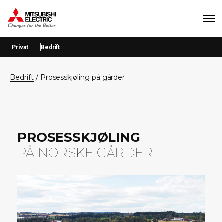
Hopp
Hopp
Hopp
til
til
til
primær
hovedinnhold
bunntekst
menyen
Privat
Bedrift
bedrift
/
Prosesskjøling på gårder
PROSESSKJØLING
PÅ NORSKE GÅRDER