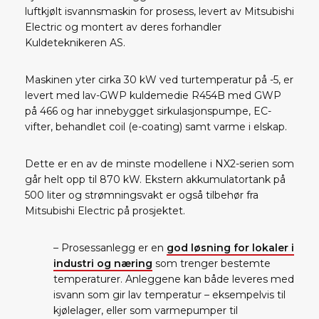
luftkjølt isvannsmaskin for prosess, levert av Mitsubishi
Electric og montert av deres forhandler
Kuldeteknikeren AS.
Maskinen yter cirka 30 kW ved turtemperatur på -5, er
levert med lav-GWP kuldemedie R454B med GWP
på 466 og har innebygget sirkulasjonspumpe, EC-
vifter, behandlet coil (e-coating) samt varme i elskap.
Dette er en av de minste modellene i NX2-serien som
går helt opp til 870 kW. Ekstern akkumulatortank på
500 liter og strømningsvakt er også tilbehør fra
Mitsubishi Electric på prosjektet.
– Prosessanlegg er en
god løsning for lokaler i
industri og næring
som trenger bestemte
temperaturer. Anleggene kan både leveres med
isvann som gir lav temperatur – eksempelvis til
kjølelager, eller som varmepumper til