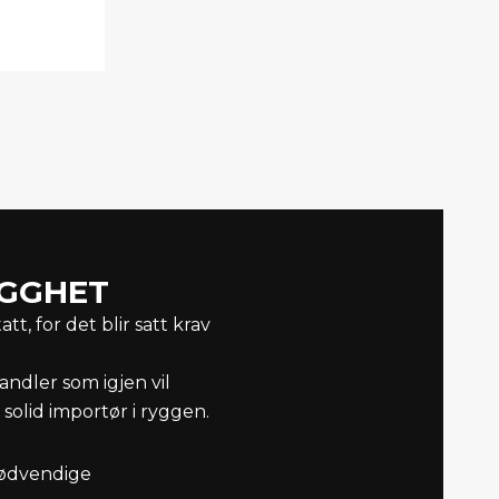
YGGHET
, for det blir satt krav
andler som igjen vil
olid importør i ryggen.
 nødvendige