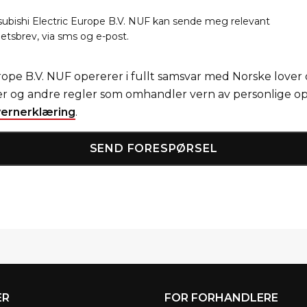
tsubishi Electric Europe B.V. NUF kan sende meg relevant
tsbrev, via sms og e-post.
rope B.V. NUF opererer i fullt samsvar med Norske lover o
jer og andre regler som omhandler vern av personlige o
ernerklæring
.
ER
FOR FORHANDLERE