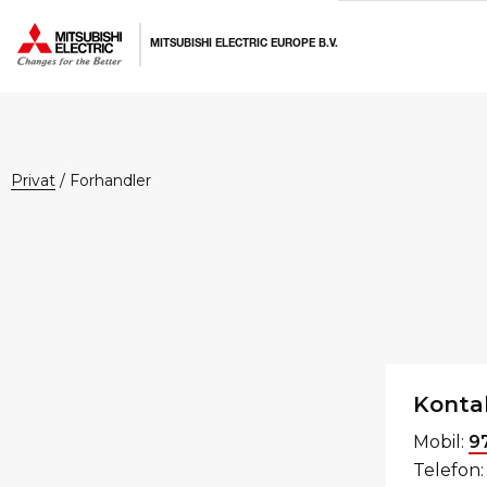
Hopp
Hopp
Hopp
til
til
til
MITSUBISHI ELECTRIC EUROPE B.V.
primær
hovedinnhold
bunntekst
menyen
privat
/
Forhandler
Konta
Mobil:
9
Telefon