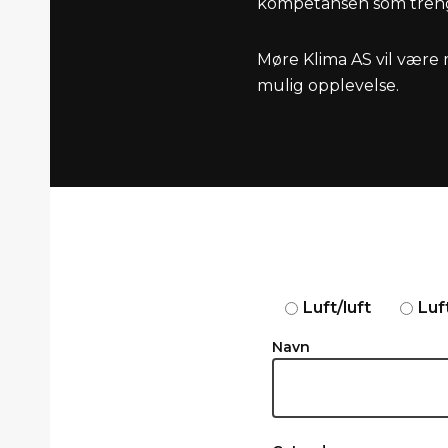
kompetansen som trengs 
Møre Klima AS vil være 
mulig opplevelse.
Luft/luft
Luf
Navn