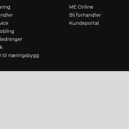
aring
ME Online
andler
Bli forhandler
vice
Kundeportal
obling
ledninger
k
 til næringsbygg