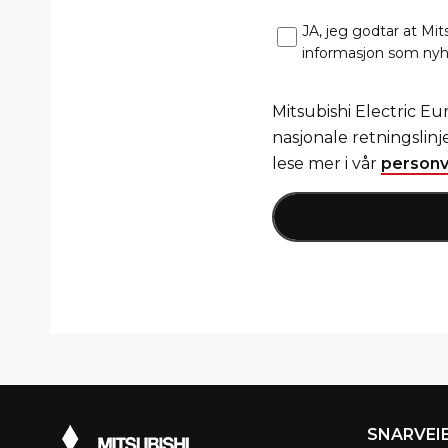
JA, jeg godtar at Mi
informasjon som nyhe
Mitsubishi Electric Eu
nasjonale retningslin
lese mer i vår
personv
SNARVEI