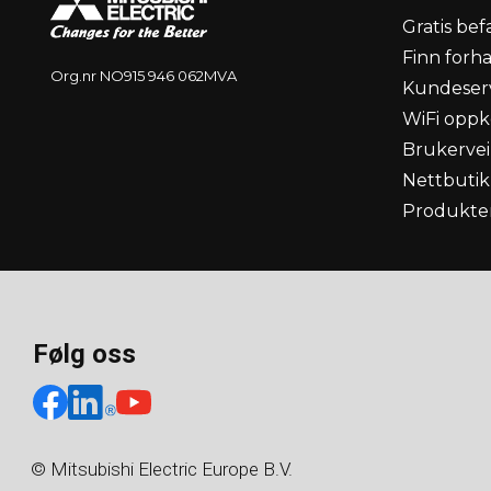
Gratis bef
Finn forh
Org.nr NO915 946 062MVA
Kundeser
WiFi oppk
Brukervei
Nettbutik
Produkter
Følg oss
© Mitsubishi Electric Europe B.V.