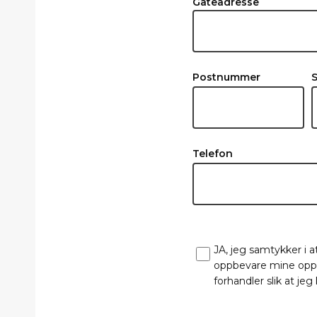
Gateadresse
Postnummer
Telefon
JA, jeg samtykker i a
oppbevare mine opply
forhandler slik at je