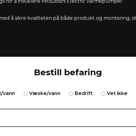
for å installere Mitsubishi Electric varmepumper.
med å sikre kvaliteten på både produkt og montering, sli
Bestill befaring
t/vann
Væske/vann
Bedrift
Vet ikke