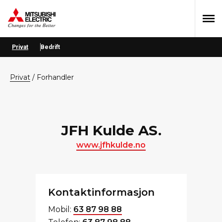
Hopp
Hopp
Hopp
til
til
til
primær
hovedinnhold
bunntekst
menyen
Privat
Bedrift
privat
/
Forhandler
JFH Kulde AS.
www.jfhkulde.no
Kontaktinformasjon
Mobil:
63 87 98 88