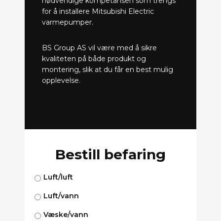
nødvendige kompetansen som trengs
for å installere Mitsubishi Electric
varmepumper.
BS Group AS vil være med å sikre
kvaliteten på både produkt og
montering, slik at du får en best mulig
opplevelse.
Bestill befaring
Luft/luft
Luft/vann
Væske/vann