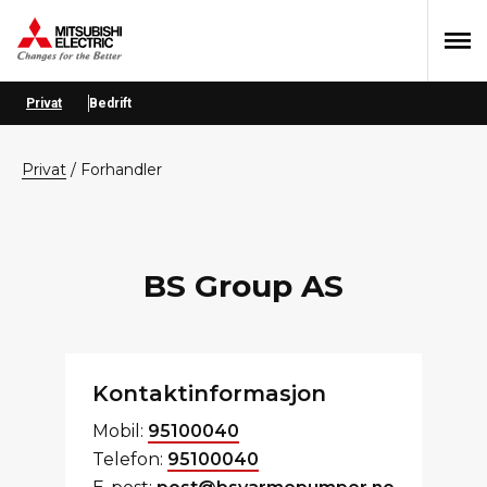
Hopp
Hopp
Hopp
til
til
til
primær
hovedinnhold
bunntekst
menyen
Privat
Bedrift
privat
/
Forhandler
BS Group AS
Kontaktinformasjon
Mobil:
95100040
Telefon:
95100040