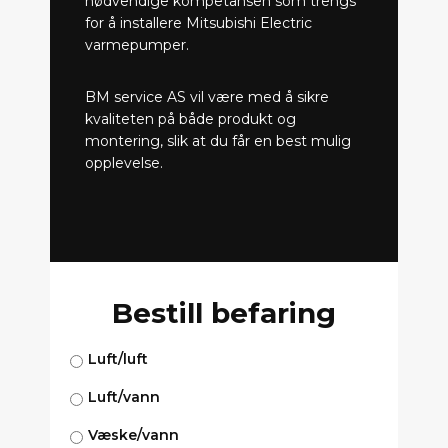
nødvendige kompetansen som trengs
for å installere Mitsubishi Electric
varmepumper.
BM service AS vil være med å sikre
kvaliteten på både produkt og
montering, slik at du får en best mulig
opplevelse.
Bestill befaring
Luft/luft
Luft/vann
Væske/vann