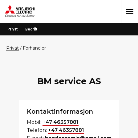
Hopp
Hopp
Hopp
til
til
til
primær
hovedinnhold
bunntekst
menyen
Privat
Bedrift
privat
/
Forhandler
BM service AS
Kontaktinformasjon
Mobil:
+47 46357881
Telefon:
+47 46357881