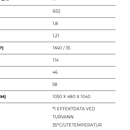
R32
1,8
1,21
P)
1X40 / 35
114
46
58
MM)
1050 X 480 X 1040
*1 EFFEKTDATA VED
TURVANN
35°C/UTETEMPERATUR