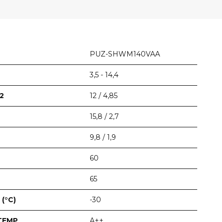
PUZ-SHWM140VAA
3,5 - 14,4
2
12 / 4,85
15,8 / 2,7
9,8 / 1,9
60
65
(°C)
-30
TEMP
A++