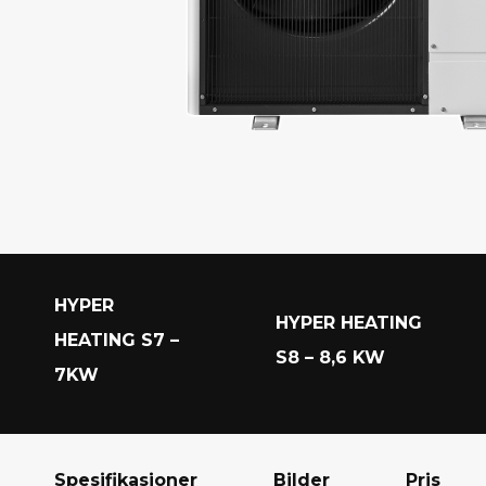
S
1
4
S
i
l
e
n
HYPER
HYPER HEATING
t
HEATING S7 –
S8 – 8,6 KW
–
7KW
1
4
Spesifikasjoner
Bilder
Pris