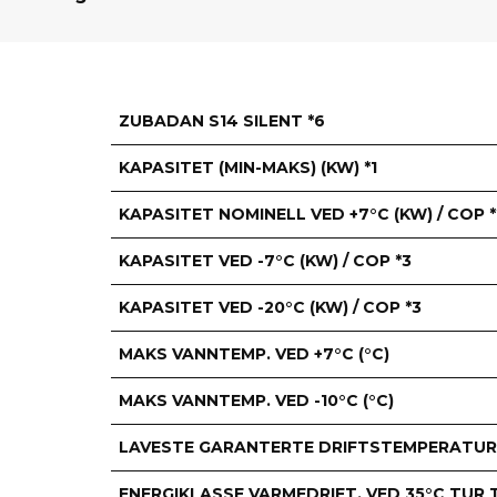
ZUBADAN S14 SILENT *6
KAPASITET (MIN-MAKS) (KW) *1
KAPASITET NOMINELL VED +7°C (KW) / COP *
KAPASITET VED -7°C (KW) / COP *3
KAPASITET VED -20°C (KW) / COP *3
MAKS VANNTEMP. VED +7°C (°C)
MAKS VANNTEMP. VED -10°C (°C)
LAVESTE GARANTERTE DRIFTSTEMPERATUR 
ENERGIKLASSE VARMEDRIFT. VED 35°C TUR 