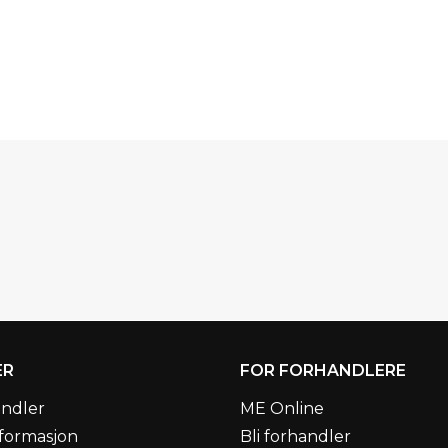
ER
FOR FORHANDLERE
andler
ME Online
formasjon
Bli forhandler