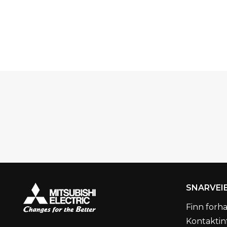
SNARVEI
Finn forh
Kontaktin