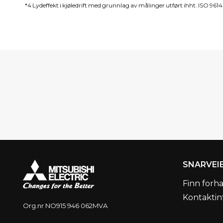
*4 Lydeffekt i kjøledrift med grunnlag av målinger utført ihht. ISO 961
SNARVEI
Finn forh
Kontaktin
Org.nr NO915 946 062MVA