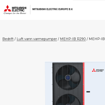
Hopp
Hopp
Hopp
til
til
til
MITSUBISHI ELECTRIC EUROPE B.V.
primær
hovedinnhold
bunntekst
menyen
bedrift
/
Luft vann varmepumper
/
MEHP-IB R290
/
MEHP-IB
M
E
H
P
-
I
B