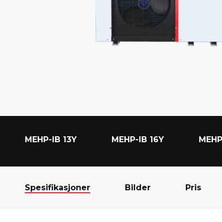
3
0
Y
MEHP-IB 13Y
MEHP-IB 16Y
MEHP
Spesifikasjoner
Bilder
Pris