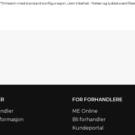
4 *5 Maskin med standard konfigurasjon, uten tilbehør. Ytelser og lyddata sertif
ER
FOR FORHANDLERE
andler
ME Online
formasjon
Bli forhandler
Kundeportal