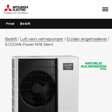
Hopp
Hopp
Hopp
til
til
til
primær
hovedinnhold
bunntekst
menyen
Privat
Bedrift
bedrift
/
Luft vann varmepumper
/
Ecodan singelmaskiner
/
ECODAN Power M18 Silent
E
C
O
D
A
N