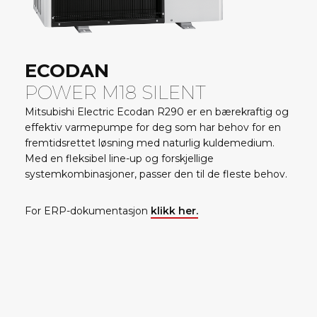
P
o
w
ECODAN
e
POWER M18 SILENT
r
Mitsubishi Electric Ecodan R290 er en bærekraftig og
M
effektiv varmepumpe for deg som har behov for en
fremtidsrettet løsning med naturlig kuldemedium.
1
Med en fleksibel line-up og forskjellige
systemkombinasjoner, passer den til de fleste behov.
8
S
For ERP-dokumentasjon
klikk her.
i
l
e
n