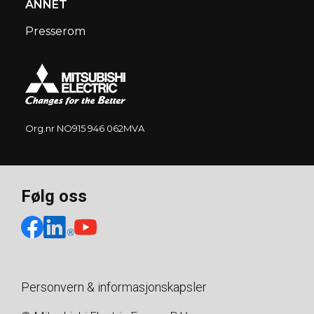
ANNET
Presserom
Org.nr NO915 946 062MVA
Følg oss
Personvern & informasjonskapsler