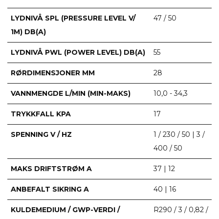
LYDNIVÅ SPL (PRESSURE LEVEL V/
47 / 50
1M) DB(A)
LYDNIVÅ PWL (POWER LEVEL) DB(A)
55
RØRDIMENSJONER MM
28
VANNMENGDE L/MIN (MIN-MAKS)
10,0 - 34,3
TRYKKFALL KPA
17
SPENNING V / HZ
1 / 230 / 50 | 3 /
400 / 50
MAKS DRIFTSTRØM A
37 | 12
ANBEFALT SIKRING A
40 | 16
KULDEMEDIUM / GWP-VERDI /
R290 / 3 / 0,82 /